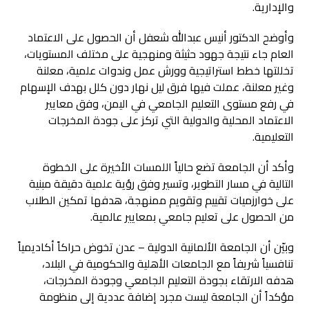
والإدارية.
وأوضح الدكتور أنيس عبدالله شعفل أن الحصول على الاعتماد
العام جاء نتيجة جهود حثيثة ومنهجية على مختلف المستويات،
تخللتها خطط استراتيجية وورش عمل وندوات علمية، معلنة
وغير معلنة، عملت فيها فرق ليل نهار دون كلل بهدف الإسهام
في رفع مستوى التعليم الجامعي في اليمن، وفق معايير
الاعتماد المحلية والدولية التي تركز على جودة المخرجات
التعليمية.
وأكد أن الجامعة تضع حالياً اللمسات الأخيرة على الخطوة
التالية في مسار التطوير، وتسير وفق رؤية علمية دقيقة مبنية
على خوارزميات تقييم وتقويم ممنهجة، هدفها تمكين الطلاب
من الحصول على تعليم جامعي بمعايير عالمية.
وبيّن أن الجامعة الألمانية الدولية – عدن تخوض حراكاً أكاديمياً
تنافسياً شريفاً مع الجامعات الأهلية والحكومية في البلاد،
هدفه الارتقاء بجودة التعليم الجامعي وجودة المخرجات،
مؤكداً أن الجامعة ليست مجرد إضافة عددية إلى منظومة