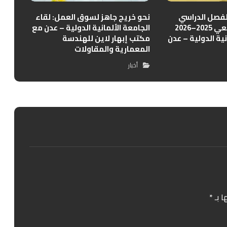
الفصل الدراسي
نحو خريج جاهز لسوق العمل: لقاء
الثاني للعام الجامعي 2025–2026
الجامعة الألمانية الدولية – عدن مع
نية الدولية – عدن
مكتب إبهار لاين للهندسة
المعمارية والمقاولات
أخبار
ا بـ
*