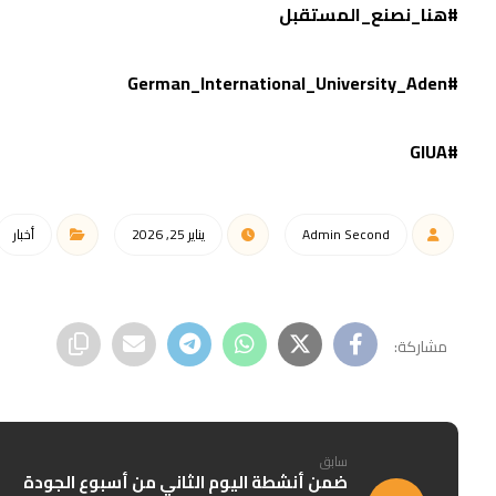
#هنا_نصنع_المستقبل
#German_International_University_Aden
#GIUA
Admin Second
يناير 25, 2026
أخبار
سابق
ضمن أنشطة اليوم الثاني من أسبوع الجودة