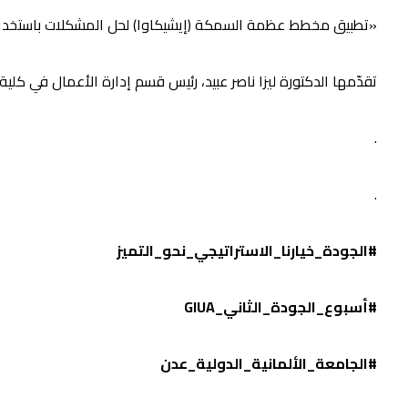
«تطبيق مخطط عظمة السمكة (إيشيكاوا) لحل المشكلات باستخدام
تقدّمها الدكتورة ليزا ناصر عبيد، رئيس قسم إدارة الأعمال في كلية 
.
.
#الجودة_خيارنا_الاستراتيجي_نحو_التميز
#أسبوع_الجودة_الثاني_GIUA
#الجامعة_الألمانية_الدولية_عدن