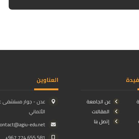
فيدة
العناوين
ة
عن الجامعة
عدن - جوار مستشفى ع
المقالات
الألماني
إتصل بنا
contact@agiu-edu.net
581 655 774 967+