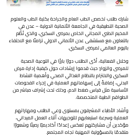
شارك طلاب تخصص الطب العام والجراحة بكلية الطب والعلوم
الصحية التطبيقية في الجامعة الألمانية الدولية – عدن في
المخيم الطبي المجاني الخاص بمرضى السكري، والذي نُظّم
بالتعاون مع مستشفى عدن الألماني الدولي تزامنًا مع الاحتفاء
باليوم العالمي لمرضى السكري.
وخلال الفعالية، أدّى الطلاب دورًا بارزًا في التوعية الصحية
للمرضى والزوار؛ حيث قدموا إرشادات حول كيفية إدارة مرض
السكري والالتزام بالنظام الغذائي الصحي وأهمية النشاط
البدني، إضافةً إلى إسهاماتهم العملية في إجراء الفحوصات
الأساسية مثل قياس ضغط الدم، وذلك تحت إشراف مباشر من
الطواقم الطبية المتخصصة.
وأشاد الأطباء المشرفون بمستوى وعي الطلاب ومهاراتهم
العملية وسرعة استيعابهم للتوجيهات أثناء العمل الميداني،
مؤكدين أن مشاركتهم تعكس إعدادًا أكاديميًا رصينًا وشعورًا
متقدمًا بالمسؤولية المهنية تجاه المجتمع.