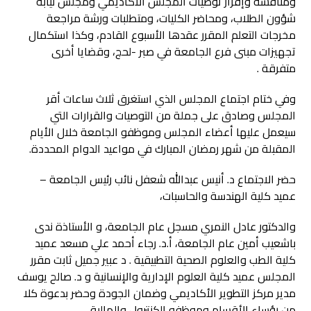
ومناقشة وإقرار توصيات المجلس الأكاديمي ومجلس نيابة
شؤون الطلاب، ومحاضر الكليات، ومتطلبات ورشة مراجعة
مخرجات التعلم المقرر عقدها الأسبوع القادم، وكذا استكمال
تجهيزات مبنى فرع الجامعة في صبر -لحج، وقضايا أخرى
متفرقة .
وفي ختام اجتماع المجلس الذي استغرق ثلاث ساعات أقر
المجلس وصادق على جملة من التوصيات والقرارات التي
سيعمل عليها أعضاء المجلس وموظفو الجامعة خلال الأيام
المقبلة من شهر رمضان المبارك في مواعيد الدوام المحددة.
حضر الاجتماع د. أنيس عبدالله شعفل نائب رئيس الجامعة –
عميد كلية الهندسة والحاسبات،
والدكتور عادل النمري مسجل عام الجامعة، و الأستاذة ندى
باشعيب أمين عام الجامعة، أ.د. رجاء أحمد علي مسعد عميد
كلية الطب والعلوم الصحية التطبيقية . د عبير جميل ثابت مقرر
المجلس عميد كلية العلوم الإدارية والإنسانية و د. صالح يوسف
مدير مركز التطوير الأكاديمي وضمان الجودة وحضر بدعوة كلا
من رؤساء الأقسام وموظفو الكنترول والمالية.